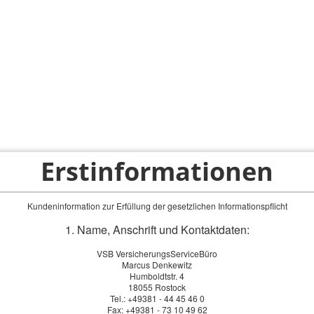
ps
Privatkunden
Firmenkunden
Service-Bereich
Erstinformationen
Kundeninformation zur Erfüllung der gesetzlichen Informationspflicht
1. Name, Anschrift und Kontaktdaten:
VSB VersicherungsServiceBüro
Marcus Denkewitz
Humboldtstr. 4
18055 Rostock
Tel.: +49381 - 44 45 46 0
Fax: +49381 - 73 10 49 62