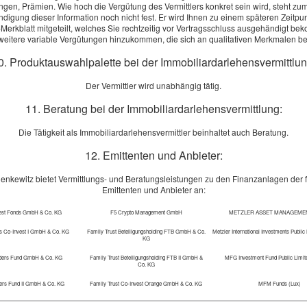
ngen, Prämien. Wie hoch die Vergütung des Vermittlers konkret sein wird, steht zum
digung dieser Information noch nicht fest. Er wird Ihnen zu einem späteren Zeitpu
Merkblatt mitgeteilt, welches Sie rechtzeitig vor Vertragsschluss ausgehändigt b
eitere variable Vergütungen hinzukommen, die sich an qualitativen Merkmalen 
ente:
0. Produktauswahlpalette bei der Immobiliardarlehensvermittlun
Der Vermittler wird unabhängig tätig.
11. Beratung bei der Immobiliardarlehensvermittlung:
n
Die Tätigkeit als Immobiliardarlehensvermittler beinhaltet auch Beratung.
12. Emittenten und Anbieter:
enkewitz bietet Vermittlungs- und Beratungsleistungen zu den Finanzanlagen der 
Emittenten und Anbieter an:
inverstanden
mit der Erhebung und Speicherung meiner Daten zur
von Produktinformationen des Webseitenbetreibers (weitere Info
vest Fonds GmbH & Co. KG
F5 Crypto Management GmbH
METZLER ASSET MANAGEME
shinweise in der
Datenschutzerklärung
). *
s Co-Invest I GmbH & Co. KG
Family Trust Beteiligungsholding FTB GmbH & Co.
Metzler International Investments Publi
KG
ders Fund GmbH & Co. KG
Family Trust Beteiligungsholding FTB II GmbH &
MFG Investment Fund Public Limi
absenden
Co. KG
ers Fund II GmbH & Co. KG
Family Trust Co-Invest Orange GmbH & Co. KG
MFM Funds (Lux)
Die Daten werden über eine sichere SSL-Verbindung übertragen.
nders US GmbH & Co. KG
Family Trust Co-Invest Purple GmbH & Co. KG
MFS Investment Management Company 