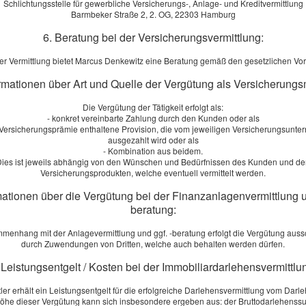
Schlichtungsstelle für gewerbliche Versicherungs-, Anlage- und Kreditvermittlung
Barmbeker Straße 2, 2. OG, 22303 Hamburg
6. Beratung bei der Versicherungsvermittlung:
d Angebot Berufsunfähigkeitsversicherung
er Vermittlung bietet Marcus Denkewitz eine Beratung gemäß den gesetzlichen Vo
ormationen über Art und Quelle der Vergütung als Versicherungs
e: *
Die Vergütung der Tätigkeit erfolgt als:
m:
- konkret vereinbarte Zahlung durch den Kunden oder als
r Versicherungsprämie enthaltene Provision, die vom jeweiligen Versicherungsunt
r.:
ausgezahlt wird oder als
- Kombination aus beidem.
ies ist jeweils abhängig von den Wünschen und Bedürfnissen des Kunden und d
Versicherungsprodukten, welche eventuell vermittelt werden.
mationen über die Vergütung bei der Finanzanlagenvermittlung u
beratung:
menhang mit der Anlagevermittlung und ggf. -beratung erfolgt die Vergütung aussc
durch Zuwendungen von Dritten, welche auch behalten werden dürfen.
igkeit:
 Leistungsentgelt / Kosten bei der Immobiliardarlehensvermittlu
:
tler erhält ein Leistungsentgelt für die erfolgreiche Darlehensvermittlung vom Darl
öhe dieser Vergütung kann sich insbesondere ergeben aus: der Bruttodarlehens