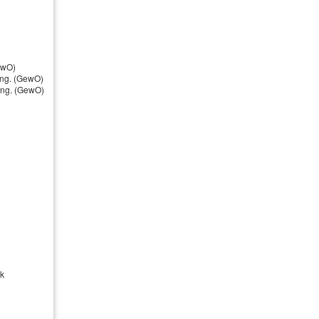
Berufsunfähigkeit & Unfall
Berufsunfähigkeitsversicherung
ewO)
ung. (GewO)
Grundfähigkeitsversicherung
nung. (GewO)
Unfallversicherung
Schwere Krankheiten
ck