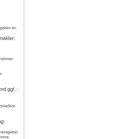
rgaben an.
makler:
ernehmen
en
nd ggf. -
hließlich
ng:
ehensgeber.
summe,