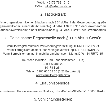
Mobil: +49172-792 16 16
erung
E-Mail:
info@vsb-rostock.de
2. Tätigkeitsart:
lust der eigenen Arbeitskraft
sicherungsmakler mit einer Erlaubnis nach § 34 d Abs. 1 der Gewerbeordnung. (G
genvermittler mit einer Erlaubnis nach § 34 f Abs. 1 Satz 1 Nr. 1 der Gewerbeordn
ucherschützer darauf hin, dass die
arlehensvermittler mit einer Erlaubnis nach § 34 i Abs. 1 Satz 1 der Gewerbeord
thaftpflicht die wichtigste Versicherung überhaupt ist.
3. Gemeinsame Registerstelle nach § 11 a Abs. 1 GewO:
les Risiko. Denn nicht mehr arbeiten können heißt, nichts zu
Vermittlerregisternummer Versicherungsvermittlung: D-QMLO-1ZFBV-71
 Staat hilft im Ernstfall kaum - die gesetzliche Rentenversicherung
Vermittlerregisternummer Finanzanlagenvermittlung: D-F-184-DQ8N-00
werbsunfähigkeit eine Minirente.
Vermittlerregisternummer Immobiliardarlehensvermittlung: D-W-184-RRTC-15
Deutsche Industrie- und Handelskammer (DIHK)
Breite Straße 29
10178 Berlin
Telefon: 0180 600 58 50 (0,20 Euro/Anruf)
www.vermittlerregister.info
4. Erlaubnisbehörde:
ndustrie- und Handelskammer zu Rostock, Ernst-Barlach-Straße 1-3, 18055 Rosto
5. Schlichtungsstellen: