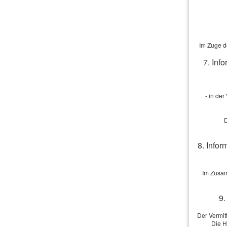
·
Der richtige Vertrag
Vergleich un
Im Zuge d
7. Inf
Vorname, Nam
Geburtsdatu
- in de
Straße, Hausn
PLZ, Ort:
D
Telefon:
8. Infor
E-Mail: *
Im Zusam
Berufliche Tät
9.
Berufsgruppe
Der Vermit
Die H