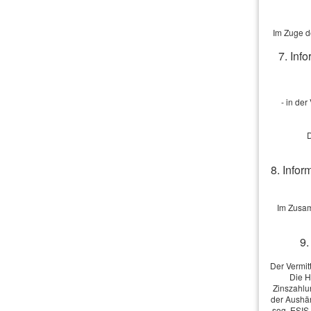
Straße, Hausn
PLZ, Ort:
Im Zuge d
7. Inf
Telefon:
E-Mail: *
- in de
Anmerkunge
D
8. Infor
Im Zusam
Ich bin e
Übersendung 
9.
und Widerruf
Der Vermit
Die H
Zinszahlu
der Aushän
sog. ESIS-