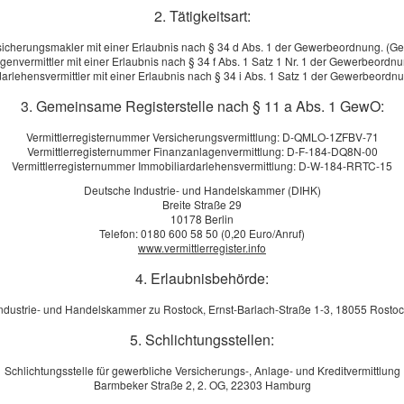
2. Tätigkeitsart:
sicherungsmakler mit einer Erlaubnis nach § 34 d Abs. 1 der Gewerbeordnung. (G
genvermittler mit einer Erlaubnis nach § 34 f Abs. 1 Satz 1 Nr. 1 der Gewerbeordn
htversicherung
arlehensvermittler mit einer Erlaubnis nach § 34 i Abs. 1 Satz 1 der Gewerbeord
itzer in Deutschland hat noch immer keine Hundehalter-
3. Gemeinsame Registerstelle nach § 11 a Abs. 1 GewO:
ichtsinnigerweise, wie ein Blick ins Gesetzbuch zeigt: als Besitzer
htet - bis zu einer Dauer von dreißig Jahren für Personen-, Sach- und
Vermittlerregisternummer Versicherungsvermittlung: D-QMLO-1ZFBV-71
Vermittlerregisternummer Finanzanlagenvermittlung: D-F-184-DQ8N-00
Vermittlerregisternummer Immobiliardarlehensvermittlung: D-W-184-RRTC-15
Deutsche Industrie- und Handelskammer (DIHK)
ür die Halter größerer Tiere dringend zu empfehlen, denn die
Breite Straße 29
nnen richtig teuer werden. In solchen Fällen sind Sie als Hundeh
10178 Berlin
Telefon: 0180 600 58 50 (0,20 Euro/Anruf)
 nachgewiesen werden kann.
www.vermittlerregister.info
4. Erlaubnisbehörde:
d Angebot Hundehalterhaftpflicht
ndustrie- und Handelskammer zu Rostock, Ernst-Barlach-Straße 1-3, 18055 Rosto
5. Schlichtungsstellen:
e: *
Schlichtungsstelle für gewerbliche Versicherungs-, Anlage- und Kreditvermittlung
m:
Barmbeker Straße 2, 2. OG, 22303 Hamburg