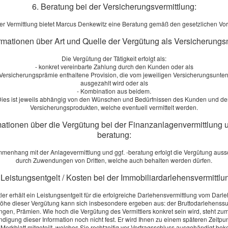
r.:
6. Beratung bei der Versicherungsvermittlung:
er Vermittlung bietet Marcus Denkewitz eine Beratung gemäß den gesetzlichen Vo
ormationen über Art und Quelle der Vergütung als Versicherungs
Die Vergütung der Tätigkeit erfolgt als:
- konkret vereinbarte Zahlung durch den Kunden oder als
r Versicherungsprämie enthaltene Provision, die vom jeweiligen Versicherungsunt
ausgezahlt wird oder als
- Kombination aus beidem.
n
ies ist jeweils abhängig von den Wünschen und Bedürfnissen des Kunden und d
Versicherungsprodukten, welche eventuell vermittelt werden.
mationen über die Vergütung bei der Finanzanlagenvermittlung u
beratung:
menhang mit der Anlagevermittlung und ggf. -beratung erfolgt die Vergütung aussc
durch Zuwendungen von Dritten, welche auch behalten werden dürfen.
inverstanden
mit der Erhebung und Speicherung meiner Daten zur
von Produktinformationen des Webseitenbetreibers (weitere Info
 Leistungsentgelt / Kosten bei der Immobiliardarlehensvermittlu
shinweise in der
Datenschutzerklärung
). *
tler erhält ein Leistungsentgelt für die erfolgreiche Darlehensvermittlung vom Darl
öhe dieser Vergütung kann sich insbesondere ergeben aus: der Bruttodarlehens
absenden
ngen, Prämien. Wie hoch die Vergütung des Vermittlers konkret sein wird, steht zum
digung dieser Information noch nicht fest. Er wird Ihnen zu einem späteren Zeitpu
Merkblatt mitgeteilt, welches Sie rechtzeitig vor Vertragsschluss ausgehändigt b