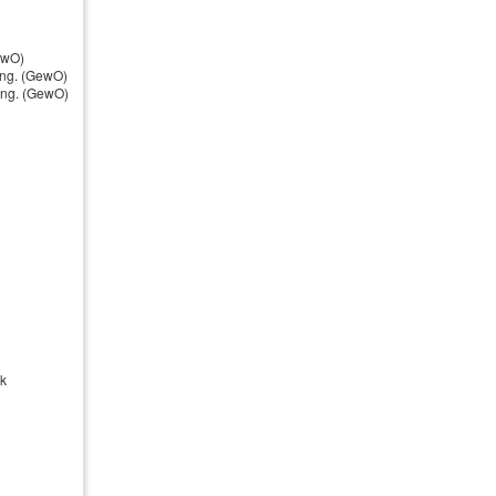
Produktübersicht
ewO)
ung. (GewO)
Hundehalterhaftpflicht
nung. (GewO)
Pferdehalterhaftpflicht
Tier-OP-Versicherung
alter immer schadenersatzpflichtig - ganz
ck