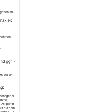
rgaben an.
makler:
ernehmen
en
nd ggf. -
hließlich
rmationen
ng:
ehensgeber.
summe,
 Zeitpunkt
nkt auf dem
ekommen. Es