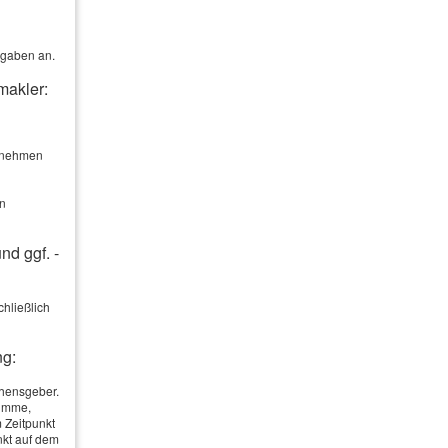
rgaben an.
makler:
ernehmen
en
nd ggf. -
hließlich
ng:
ehensgeber.
summe,
s Anliegens
 Zeitpunkt
nkt auf dem