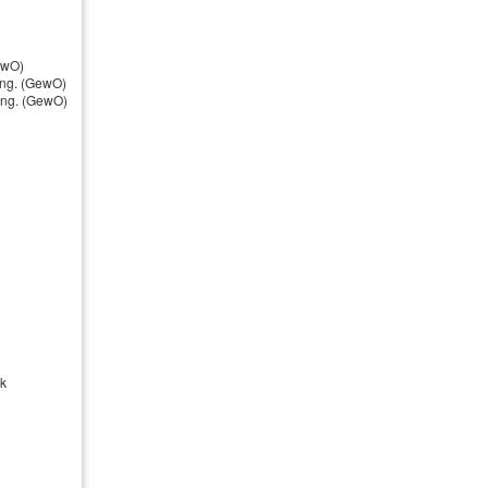
ewO)
ung. (GewO)
nung. (GewO)
ck