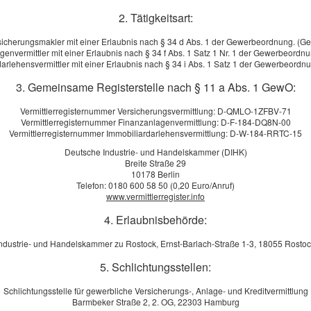
2. Tätigkeitsart:
sicherungsmakler mit einer Erlaubnis nach § 34 d Abs. 1 der Gewerbeordnung. (G
genvermittler mit einer Erlaubnis nach § 34 f Abs. 1 Satz 1 Nr. 1 der Gewerbeordn
arlehensvermittler mit einer Erlaubnis nach § 34 i Abs. 1 Satz 1 der Gewerbeord
3. Gemeinsame Registerstelle nach § 11 a Abs. 1 GewO:
Vermittlerregisternummer Versicherungsvermittlung: D-QMLO-1ZFBV-71
Vermittlerregisternummer Finanzanlagenvermittlung: D-F-184-DQ8N-00
Vermittlerregisternummer Immobiliardarlehensvermittlung: D-W-184-RRTC-15
Deutsche Industrie- und Handelskammer (DIHK)
Breite Straße 29
Kunde
10178 Berlin
Interessent
Telefon: 0180 600 58 50 (0,20 Euro/Anruf)
www.vermittlerregister.info
e Versicherungskarte für Kraftverkehr (grüne Karte)
4. Erlaubnisbehörde:
chen:
ndustrie- und Handelskammer zu Rostock, Ernst-Barlach-Straße 1-3, 18055 Rosto
e Versicherungsbestätigung
5. Schlichtungsstellen:
pelkarte für Fahrzeugwechsel)
Schlichtungsstelle für gewerbliche Versicherungs-, Anlage- und Kreditvermittlung
Barmbeker Straße 2, 2. OG, 22303 Hamburg
es Kennzeichen: