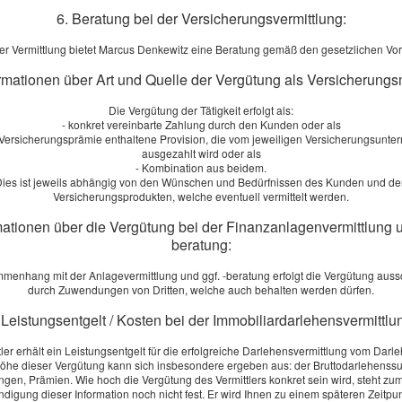
6. Beratung bei der Versicherungsvermittlung:
ahrzeug
er Vermittlung bietet Marcus Denkewitz eine Beratung gemäß den gesetzlichen Vo
Fahrzeug:
ormationen über Art und Quelle der Vergütung als Versicherungs
Die Vergütung der Tätigkeit erfolgt als:
sangebot für
- konkret vereinbarte Zahlung durch den Kunden oder als
r Versicherungsprämie enthaltene Provision, die vom jeweiligen Versicherungsunt
ausgezahlt wird oder als
- Kombination aus beidem.
ies ist jeweils abhängig von den Wünschen und Bedürfnissen des Kunden und d
Versicherungsprodukten, welche eventuell vermittelt werden.
mationen über die Vergütung bei der Finanzanlagenvermittlung u
merkungen
beratung:
menhang mit der Anlagevermittlung und ggf. -beratung erfolgt die Vergütung aussc
durch Zuwendungen von Dritten, welche auch behalten werden dürfen.
 Leistungsentgelt / Kosten bei der Immobiliardarlehensvermittlu
tler erhält ein Leistungsentgelt für die erfolgreiche Darlehensvermittlung vom Darl
öhe dieser Vergütung kann sich insbesondere ergeben aus: der Bruttodarlehens
inverstanden
, dass die eingegebenen Daten zur Bearbeitung meine
ngen, Prämien. Wie hoch die Vergütung des Vermittlers konkret sein wird, steht zum
digung dieser Information noch nicht fest. Er wird Ihnen zu einem späteren Zeitpu
rden (weitere Informationen und Widerrufshinweise in der