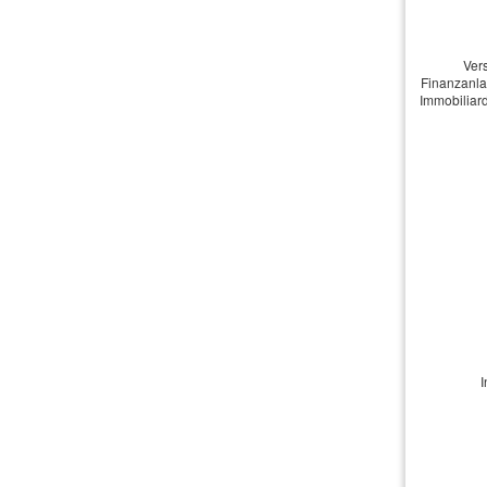
Unterlagen anfordern
Ver
Finanzanla
Vorname: *
Immobiliard
Name: *
Telefon:
E-Mail: *
Sie sind:
International
Amtl Kennzei
I
Elektronisch
(früher: Dop
Ausscheidend