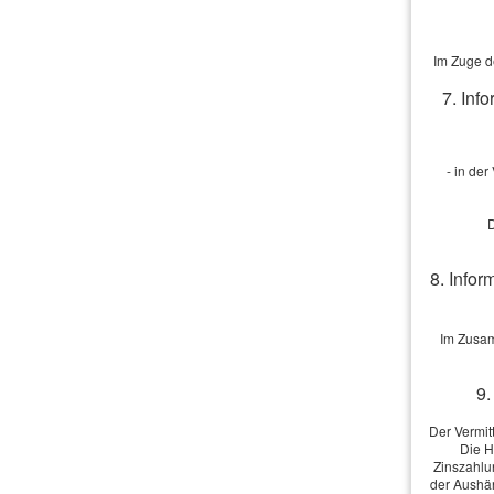
oder neues F
Im Zuge d
Zusätzliches 
7. Inf
Versicherung
- in de
D
8. Infor
Sonstige Be
Im Zusam
9.
Der Vermit
Die H
Ich bin e
Zinszahlu
der Aushän
verwendet we