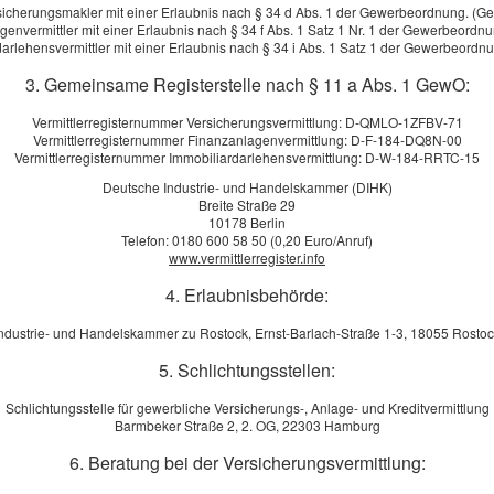
sicherungsmakler mit einer Erlaubnis nach § 34 d Abs. 1 der Gewerbeordnung. (G
genvermittler mit einer Erlaubnis nach § 34 f Abs. 1 Satz 1 Nr. 1 der Gewerbeordn
arlehensvermittler mit einer Erlaubnis nach § 34 i Abs. 1 Satz 1 der Gewerbeord
3. Gemeinsame Registerstelle nach § 11 a Abs. 1 GewO:
me: *
Vermittlerregisternummer Versicherungsvermittlung: D-QMLO-1ZFBV-71
Vermittlerregisternummer Finanzanlagenvermittlung: D-F-184-DQ8N-00
Vermittlerregisternummer Immobiliardarlehensvermittlung: D-W-184-RRTC-15
Deutsche Industrie- und Handelskammer (DIHK)
Breite Straße 29
ng *
10178 Berlin
Telefon: 0180 600 58 50 (0,20 Euro/Anruf)
www.vermittlerregister.info
4. Erlaubnisbehörde:
ndustrie- und Handelskammer zu Rostock, Ernst-Barlach-Straße 1-3, 18055 Rosto
5. Schlichtungsstellen:
Schlichtungsstelle für gewerbliche Versicherungs-, Anlage- und Kreditvermittlung
inverstanden
, dass die eingegebenen Daten zur Bearbeitung meine
Barmbeker Straße 2, 2. OG, 22303 Hamburg
rden (weitere Informationen und Widerrufshinweise in der
6. Beratung bei der Versicherungsvermittlung:
rklärung
). *