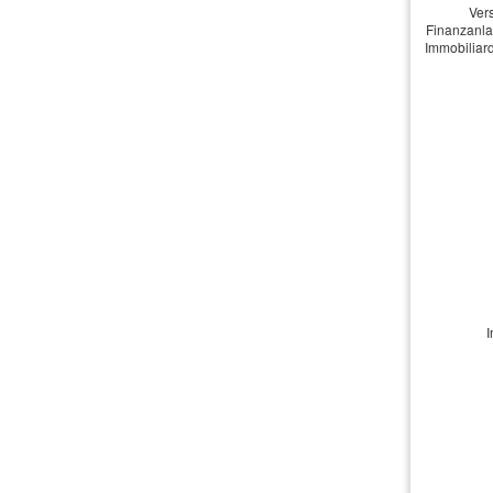
Ver
Kontakt
Finanzanla
Immobiliard
Vorname, Na
E-Mail: *
Ihre Mitteilu
I
Ich bin e
verwendet we
Datenschutze