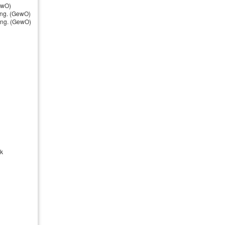
ewO)
ung. (GewO)
nung. (GewO)
ck
s Anliegens