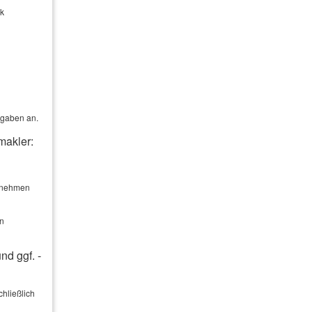
lskammer zu Rostock, Ernst-Barlach-Straße 1-3,
ck
ie- und Handelskammer zu Rostock, Ernst-
rgaben an.
makler:
ernehmen
en
nd ggf. -
hließlich