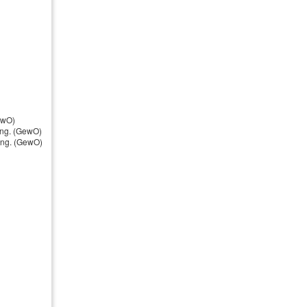
ewO)
ung. (GewO)
nung. (GewO)
18059 Rostock
ammer zu Rostock, Ernst-Barlach-Straße 1-3,