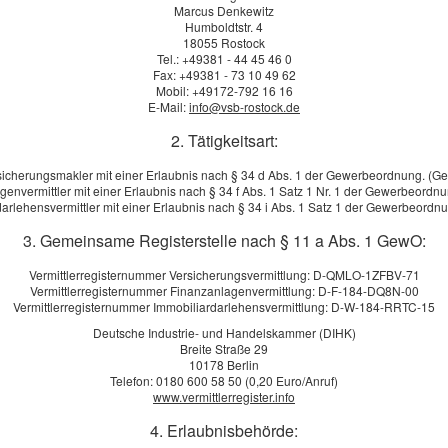
Marcus Denkewitz
Humboldtstr. 4
18055 Rostock
Tel.: +49381 - 44 45 46 0
Fax: +49381 - 73 10 49 62
Mobil: +49172-792 16 16
E-Mail:
info@vsb-rostock.de
2. Tätigkeitsart:
sicherungsmakler mit einer Erlaubnis nach § 34 d Abs. 1 der Gewerbeordnung. (G
genvermittler mit einer Erlaubnis nach § 34 f Abs. 1 Satz 1 Nr. 1 der Gewerbeordn
arlehensvermittler mit einer Erlaubnis nach § 34 i Abs. 1 Satz 1 der Gewerbeord
3. Gemeinsame Registerstelle nach § 11 a Abs. 1 GewO:
Vermittlerregisternummer Versicherungsvermittlung: D-QMLO-1ZFBV-71
Vermittlerregisternummer Finanzanlagenvermittlung: D-F-184-DQ8N-00
:
Vermittlerregisternummer Immobiliardarlehensvermittlung: D-W-184-RRTC-15
Deutsche Industrie- und Handelskammer (DIHK)
Breite Straße 29
 Aufsichtsbehörde: Gerwerbeamt Rostock, Charles-Darwin-Ring 6, 
10178 Berlin
Telefon: 0180 600 58 50 (0,20 Euro/Anruf)
(Versicherungsmakler), Aufsichtsbehörde: Industrie- und Handelsk
www.vermittlerregister.info
4. Erlaubnisbehörde: