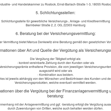
Finanzanlagenvermittler), Aufsichtsbehörde: Industrie- und Hande
ndustrie- und Handelskammer zu Rostock, Ernst-Barlach-Straße 1-3, 18055 Rosto
5. Schlichtungsstellen:
dnung (Immobiliardarlehensvermittler), Aufsichtsbehörde: Industr
Schlichtungsstelle für gewerbliche Versicherungs-, Anlage- und Kreditvermittlung
Barmbeker Straße 2, 2. OG, 22303 Hamburg
:
6. Beratung bei der Versicherungsvermittlung:
 d GewO)
f GewO)
er Vermittlung bietet Marcus Denkewitz eine Beratung gemäß den gesetzlichen Vo
i GewO)
ormationen über Art und Quelle der Vergütung als Versicherungs
Die Vergütung der Tätigkeit erfolgt als:
- konkret vereinbarte Zahlung durch den Kunden oder als
 d Abs. 1 Gewerbeordnung, Bundesrepublik Deutschland
r Versicherungsprämie enthaltene Provision, die vom jeweiligen Versicherungsunt
Gewerbeordnung, Bundesrepublik Deutschland
ausgezahlt wird oder als
- Kombination aus beidem.
s. 1 Satz 1 Gewerbeordnung, Bundesrepublik Deutschland
ies ist jeweils abhängig von den Wünschen und Bedürfnissen des Kunden und d
Versicherungsprodukten, welche eventuell vermittelt werden.
mationen über die Vergütung bei der Finanzanlagenvermittlung u
t-Barlach-Straße 1-3, 18055 Rostock
beratung:
menhang mit der Anlagevermittlung und ggf. -beratung erfolgt die Vergütung aussc
durch Zuwendungen von Dritten, welche auch behalten werden dürfen.