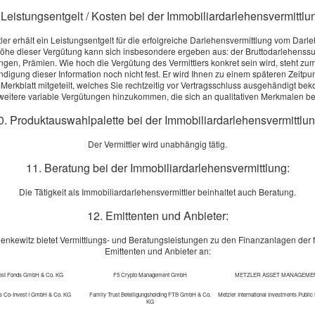
 Leistungsentgelt / Kosten bei der Immobiliardarlehensvermittlu
tler erhält ein Leistungsentgelt für die erfolgreiche Darlehensvermittlung vom Darl
öhe dieser Vergütung kann sich insbesondere ergeben aus: der Bruttodarlehens
rag (VVG)
ngen, Prämien. Wie hoch die Vergütung des Vermittlers konkret sein wird, steht zum
ng und - beratung (VersVermV)
digung dieser Information noch nicht fest. Er wird Ihnen zu einem späteren Zeitpu
Merkblatt mitgeteilt, welches Sie rechtzeitig vor Vertragsschluss ausgehändigt b
ng (FinVermV)
eitere variable Vergütungen hinzukommen, die sich an qualitativen Merkmalen 
rmittlung (ImmVermV)
0. Produktauswahlpalette bei der Immobiliardarlehensvermittlun
r die vom Bundesministerium der Justiz und von der juris GmbH
Der Vermittler wird unabhängig tätig.
11. Beratung bei der Immobiliardarlehensvermittlung:
ei Finanzprodukten
Die Tätigkeit als Immobiliardarlehensvermittler beinhaltet auch Beratung.
en Ereignisse oder Bedingungen aus den drei Bereichen Umwelt (Env
12. Emittenten und Anbieter:
 deren Eintreten negative Auswirkungen auf den Wert der Invest
enkewitz bietet Vermittlungs- und Beratungsleistungen zu den Finanzanlagen der 
 wie ganze Branchen oder Regionen betreffen.
Emittenten und Anbieter an:
isiken in den drei Bereichen?
vest Fonds GmbH & Co. KG
F5 Crypto Management GmbH
METZLER ASSET MANAGEME
rmehrt auftretende Extremwetterereignisse ein Risiko darstellen. 
s Co-Invest I GmbH & Co. KG
Family Trust Beteiligungsholding FTB GmbH & Co.
Metzler International Investments Publi
eme Trockenperiode in einer bestimmten Region. Dadurch könnten P
KG
chtigt werden könnte.