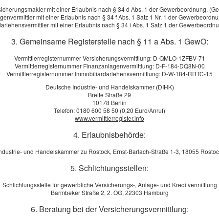
sicherungsmakler mit einer Erlaubnis nach § 34 d Abs. 1 der Gewerbeordnung. (G
-News
genvermittler mit einer Erlaubnis nach § 34 f Abs. 1 Satz 1 Nr. 1 der Gewerbeordn
arlehensvermittler mit einer Erlaubnis nach § 34 i Abs. 1 Satz 1 der Gewerbeord
om Verursacher abhängig ist
3. Gemeinsame Registerstelle nach § 11 a Abs. 1 GewO:
ersonen- oder Sachschaden, die Verantwortung scheint klar, der A
Vermittlerregisternummer Versicherungsvermittlung: D-QMLO-1ZFBV-71
ng lauert jedoch, wenn der Verursacher eingestehen muss, dass er 
Vermittlerregisternummer Finanzanlagenvermittlung: D-F-184-DQ8N-00
Vermittlerregisternummer Immobiliardarlehensvermittlung: D-W-184-RRTC-15
l gar nicht tragen kann. Genau in diesem Moment kippt die Situati
Deutsche Industrie- und Handelskammer (DIHK)
erungsausfallschutz ...
[
mehr
]
Breite Straße 29
10178 Berlin
Telefon: 0180 600 58 50 (0,20 Euro/Anruf)
g versichert?
www.vermittlerregister.info
eht für eine nachhaltige Stromversorgung und sinnbildlich für di
4. Erlaubnisbehörde:
ie Unabhängigkeit vom Strommarkt und macht das eigene Zuhause zu
alkonkraftwerke nutzen auch kleinere Flächen zur Stromerzeugun
ndustrie- und Handelskammer zu Rostock, Ernst-Barlach-Straße 1-3, 18055 Rosto
stitionskosten produzieren,...
[
mehr
]
5. Schlichtungsstellen:
in blauer Fleck
Schlichtungsstelle für gewerbliche Versicherungs-, Anlage- und Kreditvermittlung
Barmbeker Straße 2, 2. OG, 22303 Hamburg
n höher, probieren Neues aus und denken selten zuerst an Risiken.
6. Beratung bei der Versicherungsvermittlung:
z mehr wird als ein kurzer Schreckmoment. Dann geht es nicht n